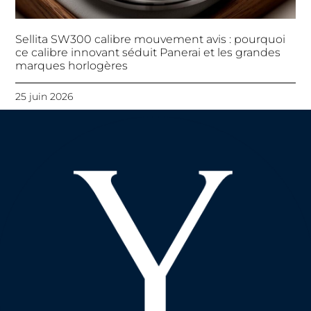
Sellita SW300 calibre mouvement avis : pourquoi
ce calibre innovant séduit Panerai et les grandes
marques horlogères
25 juin 2026