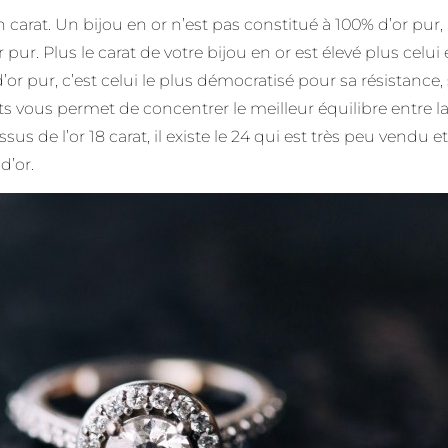
n carat. Un bijou en or n’est pas constitué à 100% d’or pur,
 pur. Plus le carat de votre bijou en or est élevé plus celui 
pur, c’est celui le plus démocratisé pour sa résistance, sa
s vous permet de concentrer le meilleur équilibre entre la b
us de l’or 18 carat, il existe le 24 qui est très peu vendu et u
d’or.