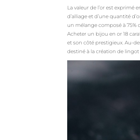
La valeur de l’or est exprimé e
d’alliage et d’une quantité d’or
un mélange composé à 75% d’or 
Acheter un bijou en or 18 carat
et son côté prestigieux. Au-dess
destiné à la création de lingot 