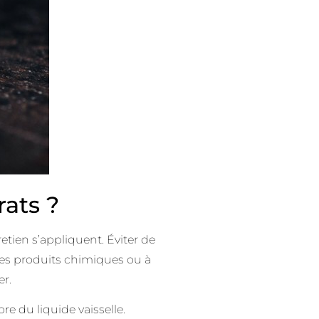
ats ?
retien s’appliquent. Éviter de
à des produits chimiques ou à
er.
re du liquide vaisselle.