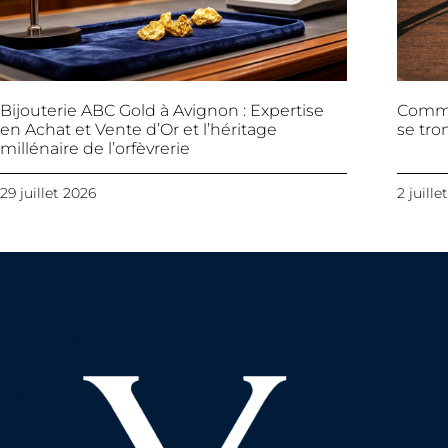
Bijouterie ABC Gold à Avignon : Expertise
Commen
en Achat et Vente d’Or et l’héritage
se tro
millénaire de l’orfèvrerie
29 juillet 2026
2 juille