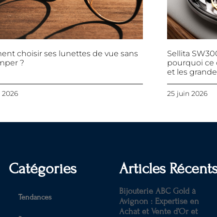
t choisir ses lunettes de vue sans
Sellita SW30
mper ?
pourquoi ce 
et les grand
t 2026
25 juin 2026
Catégories
Articles Récent
Bijouterie ABC Gold à
Tendances
Avignon : Expertise en
Achat et Vente d’Or et