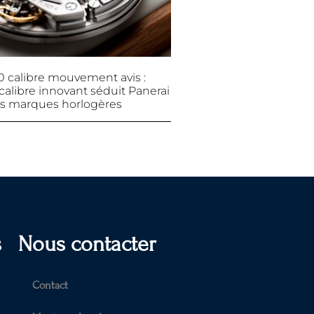
0 calibre mouvement avis :
calibre innovant séduit Panerai
es marques horlogères
s
Nous contacter
Contact