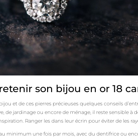
enir son bijou en or 18 car
 bijou et de ces pierres précieuses quelques conseils d’ent
rtive, de jardinage ou encore de ménage, il reste sensible 
nspiration. Ranger les dans leur écrin pour éviter de les ray
er au minimum une fois par mois, avec du dentifrice ou enco