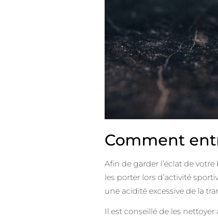
Comment entret
Afin de garder l’éclat de votre
les porter lors d’activité spo
une acidité excessive de la tra
Il est conseillé de les nettoy