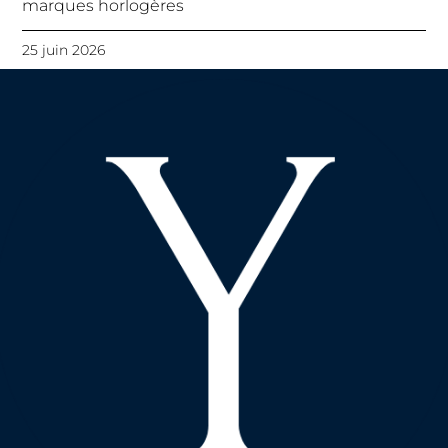
marques horlogères
25 juin 2026